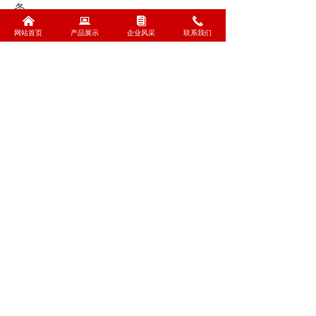
条。
낀
뀵
뀴
끅
- 耐用款（市政/沿海）：304不锈钢框
网站首页
产品展示
企业风采
联系我们
架 + 5mm PC耐力板 + 车贴背胶 + 防水
낀
뀵
낃
끅
网站首页
产品展示
设备展示
联系我们
LED。
- 高端款（形象工程）：铝合金箱体 +
超白钢化玻璃 + 软膜布 + 智能调光
LED。
上一篇：
无
ꄴ
下一篇：
无
ꄲ
全国客服电话：