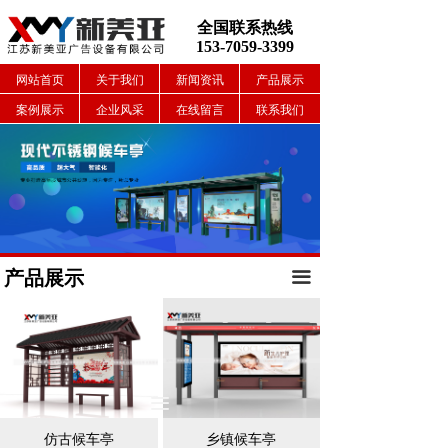
全国联系热线
153-7059-3399
网站首页
关于我们
新闻资讯
产品展示
案例展示
企业风采
在线留言
联系我们
产品展示
끀
끀
仿古候车亭
乡镇候车亭