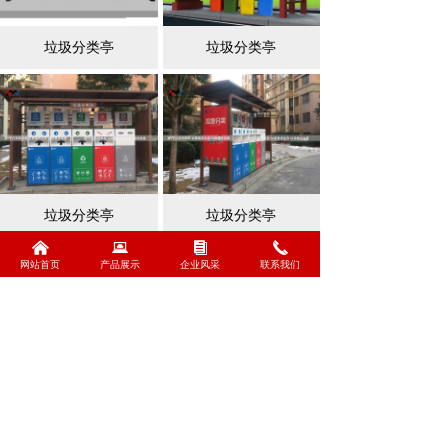
垃圾分类亭
垃圾分类亭
垃圾分类亭
垃圾分类亭
낀
뀵
뀴
끅
网站首页
产品展示
企业风采
联系我们
查看更多
낀
뀵
낃
끅
网站首页
产品展示
设备展示
联系我们
全国客服电话：
15370593399